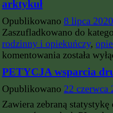
arktykuł
Opublikowano
8 lipca 202
Zaszufladkowano do katego
rodzinny i opiekuńczy
,
opi
RP.PL
komentowania
została wył
opieka
naprzemienna
–
PETYCJA wsparcia dr
prawo
–
rodzina
–
Opublikowano
22 czerwca
arktykuł
Zawiera zebraną statystykę