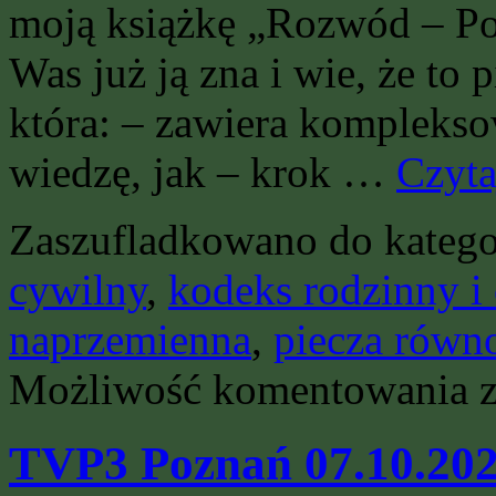
moją książkę „Rozwód – Po
Was już ją zna i wie, że to 
która: – zawiera kompleks
wiedzę, jak – krok …
Czyta
Zaszufladkowano do katego
cywilny
,
kodeks rodzinny i
naprzemienna
,
piecza równ
„
Możliwość komentowania
–
Po
dl
TVP3 Poznań 07.10.2021
Mę