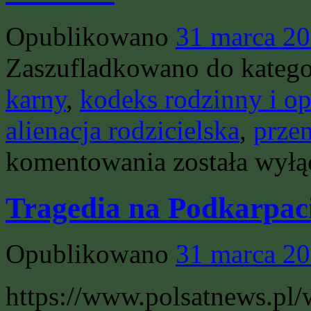
Opublikowano
31 marca 2
Zaszufladkowano do katego
karny
,
kodeks rodzinny i o
alienacja rodzicielska
,
prze
SN
komentowania
została wył
–
orzeczenie
–
Tragedia na Podkarpa
przemoc
psychiczna
–
przemoc
Opublikowano
31 marca 2
domowa
https://www.polsatnews.pl