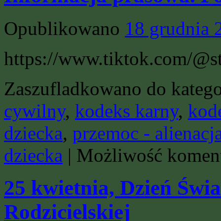
Opublikowano
18 grudnia 
https://www.tiktok.com/@
Zaszufladkowano do katego
cywilny
,
kodeks karny
,
kod
dziecka
,
przemoc - alienacja
dziecka
|
Możliwość komen
25 kwietnia, Dzień Świ
Rodzicielskiej