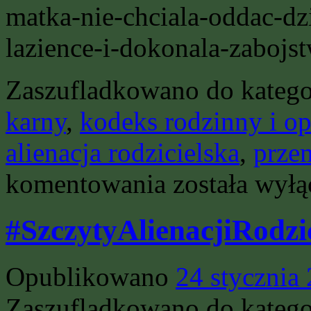
matka-nie-chciala-oddac-dz
lazience-i-dokonala-zabojs
Zaszufladkowano do katego
karny
,
kodeks rodzinny i o
alienacja rodzicielska
,
prze
Tragedia
komentowania
została wył
na
Podkarpaciu…
#SzczytyAlienacjiRodzic
Opublikowano
24 stycznia
Zaszufladkowano do katego