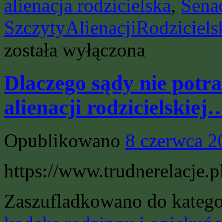
alienacja rodzicielska
,
Sena
SzczytyAlienacjiRodziciels
została wyłączona
Dlaczego sądy nie potr
alienacji rodzicielskiej
Opublikowano
8 czerwca 2
https://www.trudnerelacje.p
Zaszufladkowano do katego