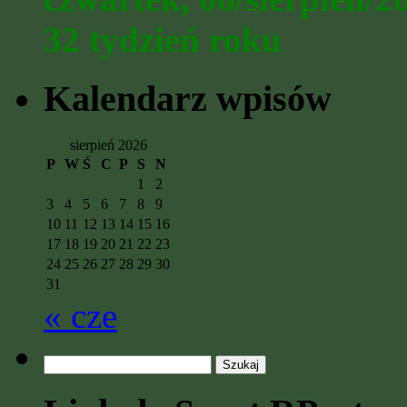
32 tydzień roku
Kalendarz wpisów
sierpień 2026
P
W
Ś
C
P
S
N
1
2
3
4
5
6
7
8
9
10
11
12
13
14
15
16
17
18
19
20
21
22
23
24
25
26
27
28
29
30
31
« cze
Szukaj: