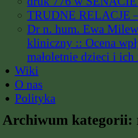
druk 776 w SENACIE 
TRUDNE RELACJE – 
Dr n. hum. Ewa Milews
kliniczny :: Ocena wp
małoletnie dzieci i ich
Wiki
O nas
Polityka
Archiwum kategorii: