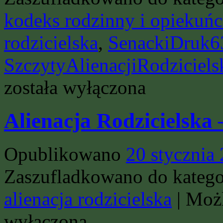
kodeks rodzinny i opiekuńc
rodzicielska
,
SenackiDruk6
SzczytyAlienacjiRodziciels
została wyłączona
Alienacja Rodzicielska
Opublikowano
20 stycznia
Zaszufladkowano do katego
alienacja rodzicielska
|
Moż
wyłączona