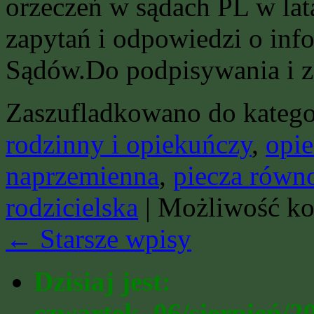
orzeczeń w sądach PL w lat
zapytań i odpowiedzi o inf
Sądów.Do podpisywania i za
Zaszufladkowano do katego
rodzinny i opiekuńczy
,
opi
naprzemienna
,
piecza równ
rodzicielska
|
Możliwość k
←
Starsze wpisy
Dzisiaj jest:
czwartek, 06/sierpień/2