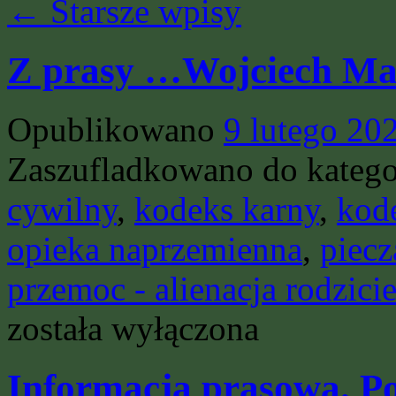
←
Starsze wpisy
Z prasy …Wojciech Mal
Opublikowano
9 lutego 20
Zaszufladkowano do katego
cywilny
,
kodeks karny
,
kod
opieka naprzemienna
,
piec
przemoc - alienacja rodzici
została wyłączona
Informacja prasowa. P