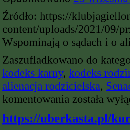
Źródło: https://klubjagiello
content/uploads/2021/09/pr
Wspominają o sądach i o ali
Zaszufladkowano do katego
kodeks karny
,
kodeks rodzi
alienacja rodzicielska
,
Sena
Raport
komentowania
została wył
–
Klub
Jagielloński
https://uberkasta.pl/ku