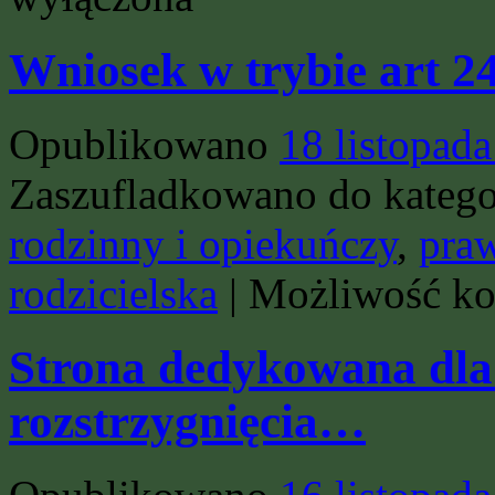
Wniosek w trybie art 2
Opublikowano
18 listopad
Zaszufladkowano do katego
rodzinny i opiekuńczy
,
praw
rodzicielska
|
Możliwość k
Strona dedykowana dla 
rozstrzygnięcia…