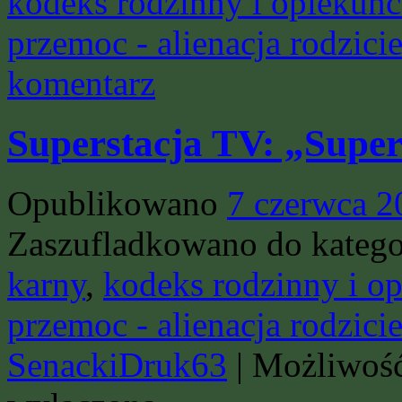
kodeks rodzinny i opiekuńc
przemoc - alienacja rodzici
komentarz
Superstacja TV: „Super
Opublikowano
7 czerwca 2
Zaszufladkowano do katego
karny
,
kodeks rodzinny i o
przemoc - alienacja rodzici
SenackiDruk63
|
Możliwoś