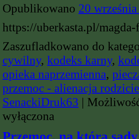
Opublikowano
20 września
https://uberkasta.pl/magda-f
Zaszufladkowano do katego
cywilny
,
kodeks karny
,
kod
opieka naprzemienna
,
piec
przemoc - alienacja rodzici
SenackiDruk63
|
Możliwoś
wyłączona
Przemoc, na którą sądy