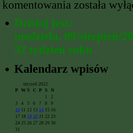
Przykład
komentowania
została wył
…
orzeczenie
o
Dzisiaj jest:
opiece/pieczy
naprzemiennej
niedziela, 09/sierpień/2
32 tydzień roku
Kalendarz wpisów
styczeń 2022
P
W
Ś
C
P
S
N
1
2
3
4
5
6
7
8
9
10
11
12
13
14
15
16
17
18
19
20
21
22
23
24
25
26
27
28
29
30
31