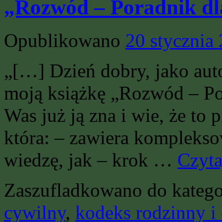
„Rozwód – Poradnik d
Opublikowano
20 stycznia
„[…] Dzień dobry, jako aut
moją książkę „Rozwód – Po
Was już ją zna i wie, że to 
która: – zawiera kompleks
wiedzę, jak – krok …
Czyta
Zaszufladkowano do katego
cywilny
,
kodeks rodzinny i