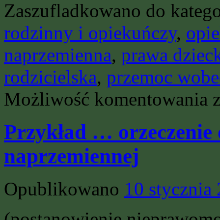
Zaszufladkowano do katego
rodzinny i opiekuńczy
,
opi
naprzemienna
,
prawa dziec
rodzicielska
,
przemoc wobe
Se
Możliwość komentowania
Pa
Ze
ds
Przykład … orzeczenie 
Pr
Al
Ro
naprzemiennej
sa
im
Zo
Mo
Opublikowano
10 stycznia
(n
25
bu
(postanowienie nieprawomoc
G