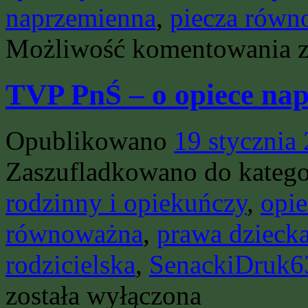
naprzemienna
,
piecza równ
„
Możliwość komentowania
–
Po
dl
TVP PnŚ – o opiece na
Mę
Opublikowano
19 stycznia
Zaszufladkowano do katego
rodzinny i opiekuńczy
,
opi
równoważna
,
prawa dzieck
rodzicielska
,
SenackiDruk6
została wyłączona