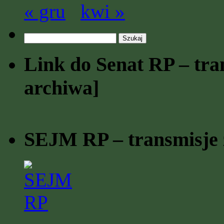
« gru
kwi »
Szukaj:
Link do Senat RP – tran
archiwa]
SEJM RP – transmisje z