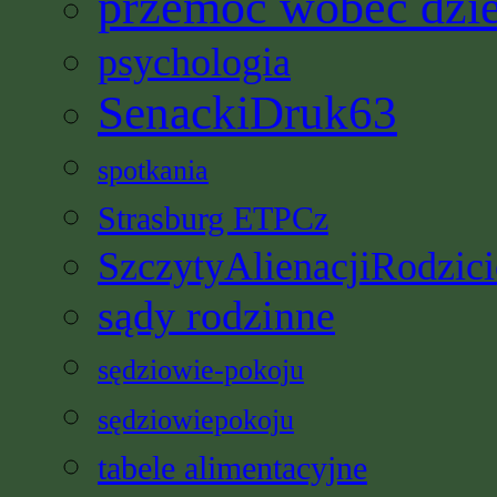
przemoc wobec dzi
psychologia
SenackiDruk63
spotkania
Strasburg ETPCz
SzczytyAlienacjiRodzici
sądy rodzinne
sędziowie-pokoju
sędziowiepokoju
tabele alimentacyjne