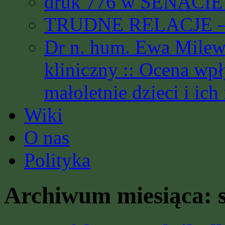
druk 776 w SENACIE 
TRUDNE RELACJE – 
Dr n. hum. Ewa Milews
kliniczny :: Ocena wp
małoletnie dzieci i ich
Wiki
O nas
Polityka
Archiwum miesiąca: