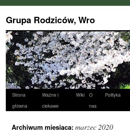
Przejdź
do
Grupa Rodziców, Wro
treści
Strona
Ważne i
Wiki
O
Polityka
główna
ciekawe
nas
marzec 2020
Archiwum miesiąca: