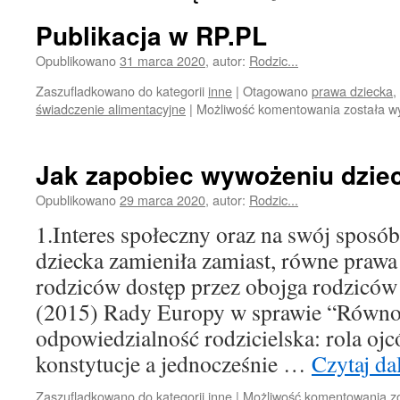
Publikacja w RP.PL
Opublikowano
31 marca 2020
,
autor:
Rodzic...
Zaszufladkowano do kategorii
inne
|
Otagowano
prawa dziecka
,
Publikacj
świadczenie alimentacyjne
|
Możliwość komentowania
została w
w
RP.PL
Jak zapobiec wywożeniu dziec
Opublikowano
29 marca 2020
,
autor:
Rodzic...
1.Interes społeczny oraz na swój sposób
dziecka zamieniła zamiast, równe praw
rodziców dostęp przez obojga rodziców
(2015) Rady Europy w sprawie “Równo
odpowiedzialność rodzicielska: rola ojc
konstytucje a jednocześnie …
Czytaj da
J
Zaszufladkowano do kategorii
inne
|
Możliwość komentowania
z