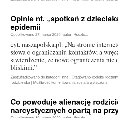
z
w
dz
Opinie nt. „spotkań z dziecia
z
epidemii
g
Opublikowano
27 marca 2020
,
autor:
Rodzic...
cyt. naszapolska.pl: „Na stronie interne
słowa o ograniczaniu kontaktów, a wręcz
stwierdzenie, że nowe ograniczenia nie 
bliskimi.”
Zaszufladkowano do kategorii
inne
|
Otagowano
kodeks rodzinny
Opinie
rodzicielska
|
Możliwość komentowania
została wyłączona
nt.
„spotkań
z
Co powoduje alienację rodzici
dzieciakami”
narcystycznych opartą na prz
w
czasie
Opublikowano
19 marca 2020
,
autor:
Rodzic...