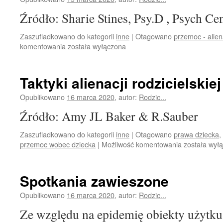
epidemii
Źródło: Sharie Stines, Psy.D , Psych Cen
Zaszufladkowano do kategorii
inne
|
Otagowano
przemoc - alien
Co
komentowania
została wyłączona
powoduje
alienację
rodzicielską
Taktyki alienacji rodzicielskiej
w
relacjach
Opublikowano
16 marca 2020
,
autor:
Rodzic...
narcystycznych
Źródło: Amy JL Baker & R.Sauber
opartą
na
Zaszufladkowano do kategorii
inne
|
Otagowano
prawa dziecka
,
przywiązaniu
Taktyki
przemoc wobec dziecka
|
Możliwość komentowania
została wył
alienacji
rodzicielskiej
Spotkania zawieszone
Opublikowano
16 marca 2020
,
autor:
Rodzic...
Ze względu na epidemię obiekty użytku