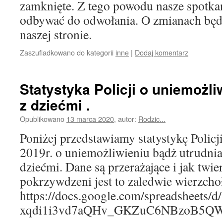
zamknięte. Z tego powodu nasze spotkan
odbywać do odwołania. O zmianach bę
naszej stronie.
Zaszufladkowano do kategorii
inne
|
Dodaj komentarz
Statystyka Policji o uniemożl
z dziećmi .
Opublikowano
13 marca 2020
,
autor:
Rodzic...
Poniżej przedstawiamy statystykę Policj
2019r. o uniemożliwieniu bądż utrudni
dziećmi. Dane są przerażające i jak twi
pokrzywdzeni jest to zaledwie wierzch
https://docs.google.com/spreadsheets/
xqdi1i3vd7aQHv_GKZuC6NBzoB5QW9