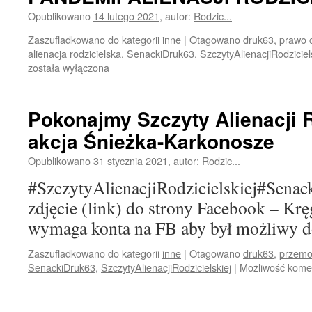
proteście
Opublikowano
14 lutego 2021
,
autor:
Rodzic...
przeciwko
alienacji
Zaszufladkowano do kategorii
inne
|
Otagowano
druk63
,
prawo 
rodzicielskiej
alienacja rodzicielska
,
SenackiDruk63
,
SzczytyAlienacjiRodziciel
poszli
została wyłączona
na
Trzy
Korony
Pokonajmy Szczyty Alienacji R
w
akcja Śnieżka-Karkonosze
Pieninach
Opublikowano
31 stycznia 2021
,
autor:
Rodzic...
#SzczytyAlienacjiRodzicielskiej#Sena
zdjęcie (link) do strony Facebook – Krę
wymaga konta na FB aby był możliwy d
Zaszufladkowano do kategorii
inne
|
Otagowano
druk63
,
przemoc
SenackiDruk63
,
SzczytyAlienacjiRodzicielskiej
|
Możliwość kom