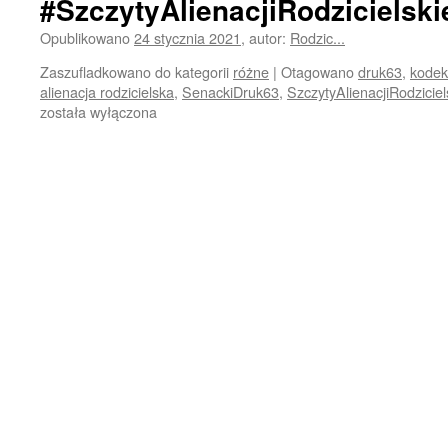
#SzczytyAlienacjiRodzicielski
Opublikowano
24 stycznia 2021
,
autor:
Rodzic...
Zaszufladkowano do kategorii
różne
|
Otagowano
druk63
,
kodek
alienacja rodzicielska
,
SenackiDruk63
,
SzczytyAlienacjiRodziciel
została wyłączona