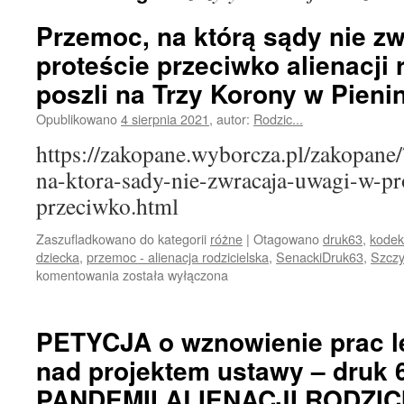
Przemoc, na którą sądy nie z
proteście przeciwko alienacji r
poszli na Trzy Korony w Pieni
Opublikowano
4 sierpnia 2021
,
autor:
Rodzic...
https://zakopane.wyborcza.pl/zakopan
na-ktora-sady-nie-zwracaja-uwagi-w-pr
przeciwko.html
Zaszufladkowano do kategorii
różne
|
Otagowano
druk63
,
kodek
dziecka
,
przemoc - alienacja rodzicielska
,
SenackiDruk63
,
Szczy
Przemoc,
komentowania
została wyłączona
na
którą
sądy
PETYCJA o wznowienie prac l
nie
nad projektem ustawy – druk 
zwracają
uwagi.
PANDEMII ALIENACJI RODZIC
W