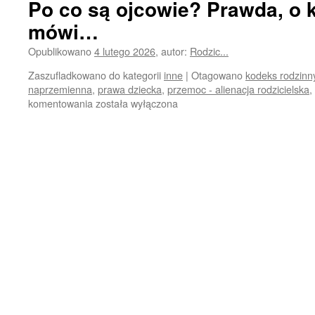
Po co są ojcowie? Prawda, o kt
mówi…
Opublikowano
4 lutego 2026
,
autor:
Rodzic...
Zaszufladkowano do kategorii
inne
|
Otagowano
kodeks rodzinny
naprzemienna
,
prawa dziecka
,
przemoc - alienacja rodzicielska
,
Po
komentowania
została wyłączona
co
są
ojcowie?
Prawda,
o
której
nikt
nie
mówi…