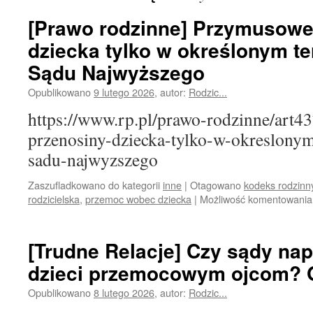
[Prawo rodzinne] Przymusowe
dziecka tylko w określonym t
Sądu Najwyższego
Opublikowano
9 lutego 2026
,
autor:
Rodzic...
https://www.rp.pl/prawo-rodzinne/art
przenosiny-dziecka-tylko-w-okreslony
sadu-najwyzszego
Zaszufladkowano do kategorii
inne
|
Otagowano
kodeks rodzinny
rodzicielska
,
przemoc wobec dziecka
|
Możliwość komentowani
[Trudne Relacje] Czy sądy na
dzieci przemocowym ojcom? 
Opublikowano
8 lutego 2026
,
autor:
Rodzic...