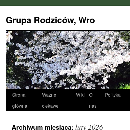
Przejdź
do
Grupa Rodziców, Wro
treści
Strona
Ważne i
Wiki
O
Polityka
główna
ciekawe
nas
luty 2026
Archiwum miesiąca: