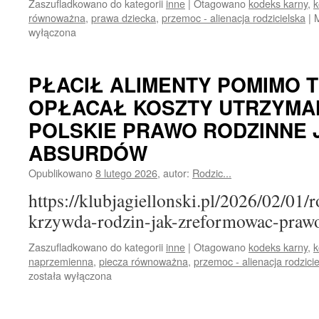
Zaszufladkowano do kategorii
inne
|
Otagowano
kodeks karny
,
k
równoważna
,
prawa dziecka
,
przemoc - alienacja rodzicielska
|
wyłączona
PŁACIŁ ALIMENTY POMIMO T
OPŁACAŁ KOSZTY UTRZYMAN
POLSKIE PRAWO RODZINNE 
ABSURDÓW
Opublikowano
8 lutego 2026
,
autor:
Rodzic...
https://klubjagiellonski.pl/2026/02/01
krzywda-rodzin-jak-zreformowac-praw
Zaszufladkowano do kategorii
inne
|
Otagowano
kodeks karny
,
k
naprzemienna
,
piecza równoważna
,
przemoc - alienacja rodzici
została wyłączona