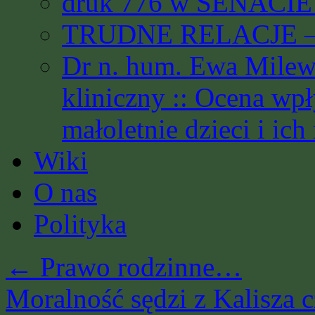
druk 776 w SENACIE 
TRUDNE RELACJE – 
Dr n. hum. Ewa Milews
kliniczny :: Ocena wp
małoletnie dzieci i ich
Wiki
O nas
Polityka
←
Prawo rodzinne…
Moralność sędzi z Kalisza c