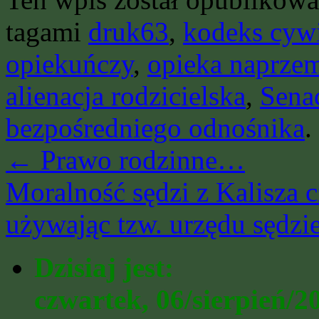
tagami
druk63
,
kodeks cyw
opiekuńczy
,
opieka naprze
alienacja rodzicielska
,
Sena
bezpośredniego odnośnika
.
←
Prawo rodzinne…
Moralność sędzi z Kalisza c
używając tzw. urzędu sędz
Dzisiaj jest:
czwartek, 06/sierpień/2