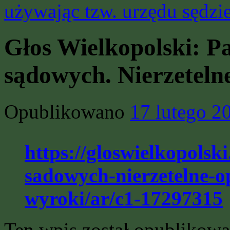
używając tzw. urzędu sędz
Głos Wielkopolski: Pa
sądowych. Nierzetelne
Opublikowano
17 lutego 2
https://gloswielkopolski
sadowych-nierzetelne-o
wyroki/ar/c1-17297315
Ten wpis został opublikow