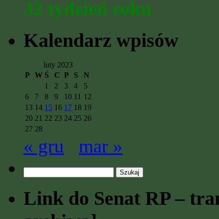
32 tydzień roku
Kalendarz wpisów
luty 2023
P
W
Ś
C
P
S
N
1
2
3
4
5
6
7
8
9
10
11
12
13
14
15
16
17
18
19
20
21
22
23
24
25
26
27
28
« gru
mar »
Szukaj:
Link do Senat RP – tran