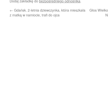
Dodaj zakładkę do
bezpośredniego odnośnika
.
←
Gdańsk. 2-letnia dziewczynka, która mieszkała
Głos Wielko
z matką w namiocie, trafi do ojca
N