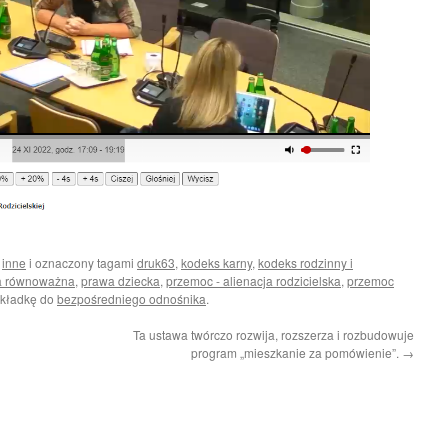
i
inne
i oznaczony tagami
druk63
,
kodeks karny
,
kodeks rodzinny i
a równoważna
,
prawa dziecka
,
przemoc - alienacja rodzicielska
,
przemoc
akładkę do
bezpośredniego odnośnika
.
Ta ustawa twórczo rozwija, rozszerza i rozbudowuje
program „mieszkanie za pomówienie”.
→