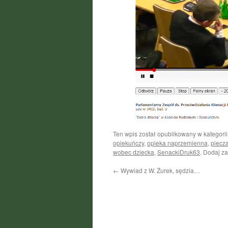
Ten wpis został opublikowany w kategori
opiekuńczy
,
opieka naprzemienna
,
piecz
wobec dziecka
,
SenackiDruk63
. Dodaj z
←
Wywiad z W. Żurek, sędzia…