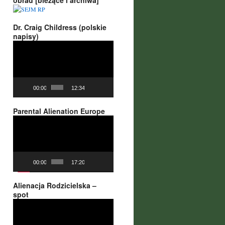
obrad [bieżące i archiwa]
Dr. Craig Childress (polskie
napisy)
Odtwarzacz
video
00:00
12:34
Parental Alienation Europe
Odtwarzacz
video
00:00
17:20
Alienacja Rodzicielska –
spot
Odtwarzacz
video