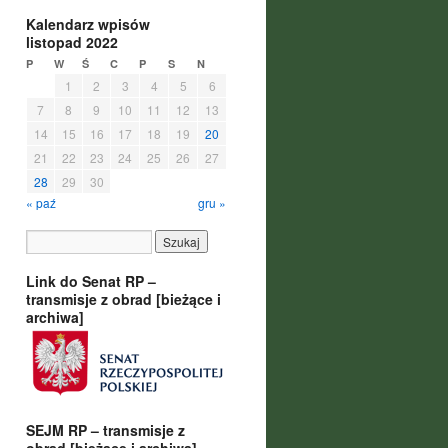
Kalendarz wpisów
listopad 2022
P
W
Ś
C
P
S
N
1
2
3
4
5
6
7
8
9
10
11
12
13
14
15
16
17
18
19
20
21
22
23
24
25
26
27
28
29
30
« paź
gru »
Link do Senat RP –
transmisje z obrad [bieżące i
archiwa]
SEJM RP – transmisje z