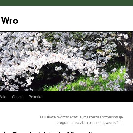
 Wro
Wiki
O nas
Polityka
Ta ustawa twórczo rozwija, rozszerza i rozbudowuje
program „mieszkanie za pomówienie”.
→