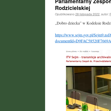
Parlamentarny Zespół 
Rodzicielskiej
Opublikowano
28 listopada 2022
,
autor:
R
„Dobro dziecka” w Kodeksie Rodz
https://www.sejm.gov.pl/Sejm9.nsf/
documentId=D9FAC58520F766