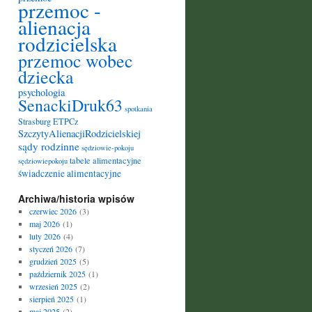
przemoc -
alienacja
rodzicielska
przemoc wobec
dziecka
psychologia
SenackiDruk63
spotkania
Strasburg ETPCz
SzczytyAlienacjiRodzicielskiej
sądy rodzinne
sędziowie-pokoju
tabele alimentacyjne
sędziowiepokoju
świadczenie alimentacyjne
Archiwa/historia wpisów
czerwiec 2026
(3)
maj 2026
(1)
luty 2026
(4)
styczeń 2026
(7)
grudzień 2025
(5)
październik 2025
(1)
wrzesień 2025
(2)
sierpień 2025
(1)
maj 2025
(2)