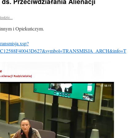
ds. Przeciwdziałania Alienacji
odzic...
innym i Opiekuńczym.
transmisja.xsp?
9AC12588F40043D627&symbol=TRANSMISJA_ARCH&info=T