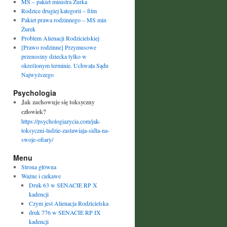
MS – pakiet ministra Żurka
Rodzice drugiej kategorii – film
Pakiet prawa rodzinnego – MS min
Żurek
Problem Alienacji Rodzicielskiej
[Prawo rodzinne] Przymusowe
przenosiny dziecka tylko w
określonym terminie. Uchwała Sądu
Najwyższego
Psychologia
Jak zachowuje się toksyczny
człowiek?
https://psychologiazycia.com/jak-
toksyczni-ludzie-zastawiaja-sidla-na-
swoje-ofiary/
Menu
Strona główna
Ważne i ciekawe
Druk 63 w SENACIE RP X
kadencji
Czym jest Alienacja Rodzicielska
druk 776 w SENACIE RP IX
kadencji