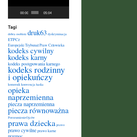
00:00
05:04
Tagi
druk63
dobra osobiste
dyskryminacja
ETPCz
Europejski Trybunał Praw Człowieka
kodeks cywilny
kodeks karny
kodeks postępowania karnego
kodeks rodzinny
i opiekuńczy
komornik
konwencja haska
opieka
naprzemienna
piecza naprzemienna
piecza równoważna
PorozumienieOjców
prawa dziecka
prawo
prawo cywilne
prawo karne
przemoc