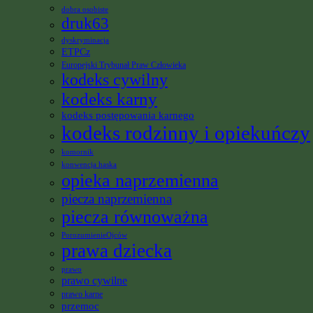
dobra osobiste
druk63
dyskryminacja
ETPCz
Europejski Trybunał Praw Człowieka
kodeks cywilny
kodeks karny
kodeks postępowania karnego
kodeks rodzinny i opiekuńczy
komornik
konwencja haska
opieka naprzemienna
piecza naprzemienna
piecza równoważna
PorozumienieOjców
prawa dziecka
prawo
prawo cywilne
prawo karne
przemoc