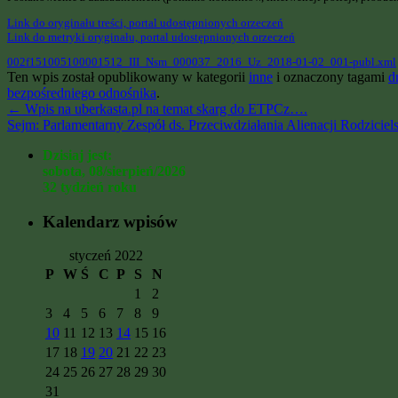
Link do oryginału treści, portal udostępnionych orzeczeń
Link do metryki oryginału, portal udostępnionych orzeczeń
002f151005100001512_III_Nsm_000037_2016_Uz_2018-01-02_001-publ.xml
Ten wpis został opublikowany w kategorii
inne
i oznaczony tagami
d
bezpośredniego odnośnika
.
←
Wpis na uberkasta.pl na temat skarg do ETPCz….
Sejm: Parlamentarny Zespół ds. Przeciwdziałania Alienacji Rodziciels
Dzisiaj jest:
sobota, 08/sierpień/2026
32 tydzień roku
Kalendarz wpisów
styczeń 2022
P
W
Ś
C
P
S
N
1
2
3
4
5
6
7
8
9
10
11
12
13
14
15
16
17
18
19
20
21
22
23
24
25
26
27
28
29
30
31