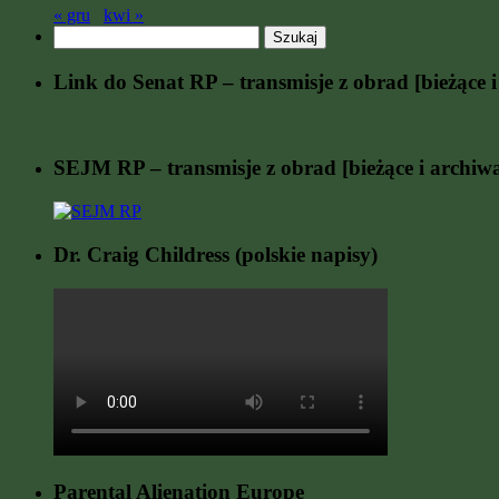
« gru
kwi »
Szukaj:
Link do Senat RP – transmisje z obrad [bieżące i
SEJM RP – transmisje z obrad [bieżące i archiw
Dr. Craig Childress (polskie napisy)
Parental Alienation Europe