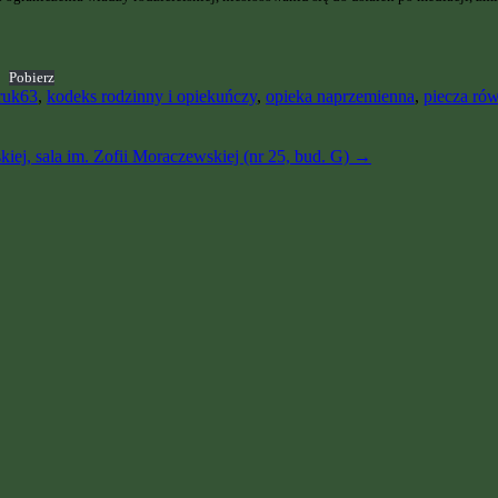
Pobierz
ruk63
,
kodeks rodzinny i opiekuńczy
,
opieka naprzemienna
,
piecza ró
kiej, sala im. Zofii Moraczewskiej (nr 25, bud. G)
→