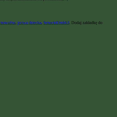
wnoważna
,
prawa dziecka
,
SenackiDruk63
. Dodaj zakładkę do