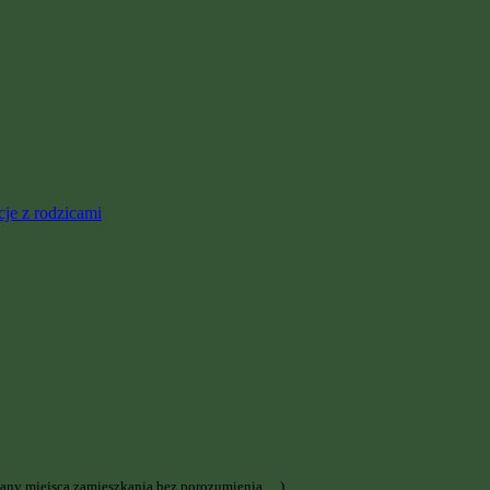
cje z rodzicami
zmiany miejsca zamieszkania bez porozumienia,…)