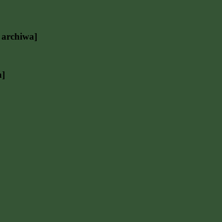
 archiwa]
a]