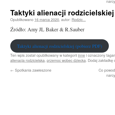
narc
Taktyki alienacji rodzicielskiej
Opublikowano
16 marca 2020
,
autor:
Rodzic...
Źródło: Amy JL Baker & R.Sauber
Taktyki alienacji rodzicielskiej (pobierz PDF)
Ten wpis został opublikowany w kategorii
inne
i oznaczony taga
alienacja rodzicielska
,
przemoc wobec dziecka
. Dodaj zakładkę
←
Spotkania zawieszone
Co powodu
narc