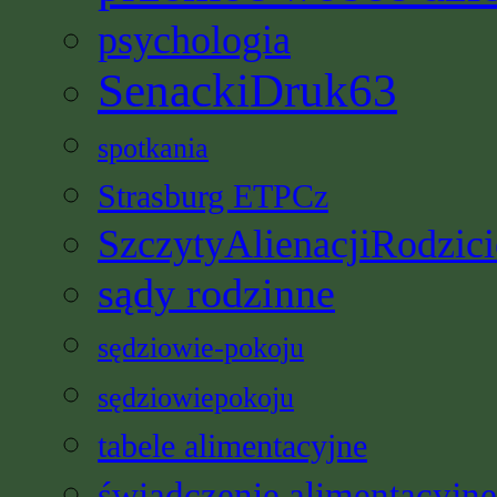
psychologia
SenackiDruk63
spotkania
Strasburg ETPCz
SzczytyAlienacjiRodzici
sądy rodzinne
sędziowie-pokoju
sędziowiepokoju
tabele alimentacyjne
świadczenie alimentacyjne