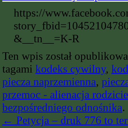
https://www.facebook.c
story_fbid=104521047
&__tn__=K-R
Ten wpis został opublikow
tagami
kodeks cywilny
,
kod
piecza naprzemienna
,
piecz
przemoc - alienacja rodzici
bezpośredniego odnośnika
.
←
Petycja – druk 776 to 