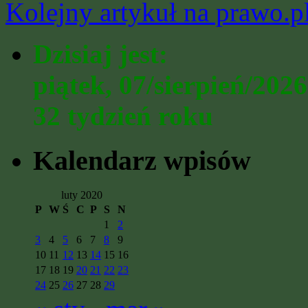
Kolejny artykuł na prawo.
Dzisiaj jest:
piątek, 07/sierpień/2026
32 tydzień roku
Kalendarz wpisów
luty 2020
P
W
Ś
C
P
S
N
1
2
3
4
5
6
7
8
9
10
11
12
13
14
15
16
17
18
19
20
21
22
23
24
25
26
27
28
29