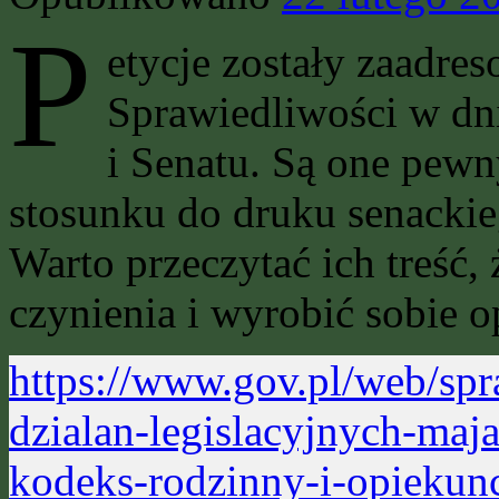
P
etycje zostały zaadre
Sprawiedliwości w dni
i Senatu. Są one pew
stosunku do druku senackie
Warto przeczytać ich treść
czynienia i wyrobić sobie o
https://www.gov.pl/web/spr
dzialan-legislacyjnych-ma
kodeks-rodzinny-i-opiekun