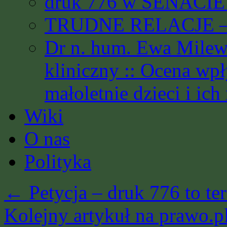
druk 776 w SENACIE 
TRUDNE RELACJE – 
Dr n. hum. Ewa Milews
kliniczny :: Ocena wp
małoletnie dzieci i ich
Wiki
O nas
Polityka
←
Petycja – druk 776 to 
Kolejny artykuł na prawo.