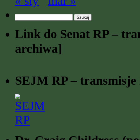
« sty
mar »
Szukaj:
Link do Senat RP – tran
archiwa]
SEJM RP – transmisje z