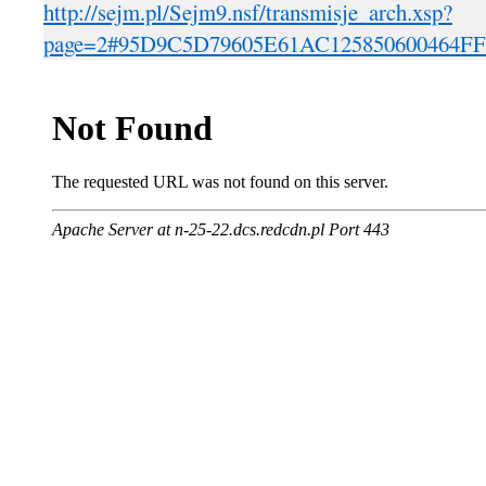
http://sejm.pl/Sejm9.nsf/transmisje_arch.xsp?
page=2#95D9C5D79605E61AC125850600464FF