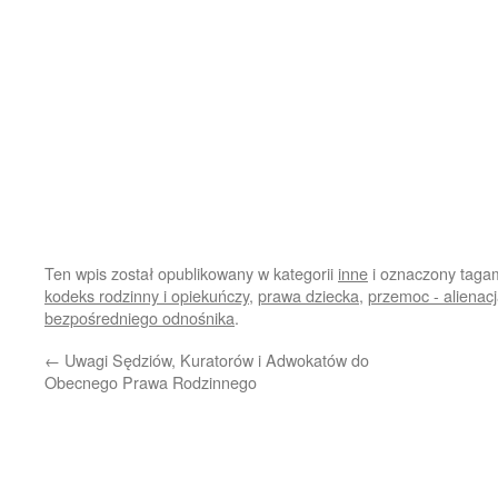
Ten wpis został opublikowany w kategorii
inne
i oznaczony taga
kodeks rodzinny i opiekuńczy
,
prawa dziecka
,
przemoc - alienacj
bezpośredniego odnośnika
.
←
Uwagi Sędziów, Kuratorów i Adwokatów do
Obecnego Prawa Rodzinnego