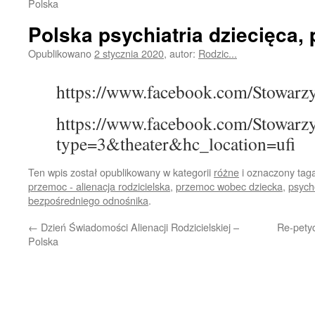
Polska
Polska psychiatria dziecięca, 
Opublikowano
2 stycznia 2020
,
autor:
Rodzic...
https://www.facebook.com/Stowar
https://www.facebook.com/Stowar
type=3&theater&hc_location=ufi
Ten wpis został opublikowany w kategorii
różne
i oznaczony ta
przemoc - alienacja rodzicielska
,
przemoc wobec dziecka
,
psych
bezpośredniego odnośnika
.
←
Dzień Świadomości Alienacji Rodzicielskiej –
Re-pety
Polska