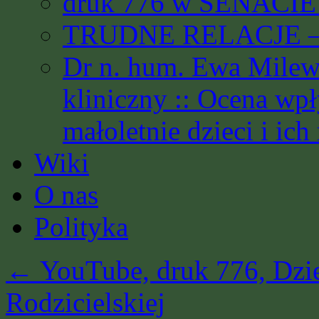
druk 776 w SENACIE 
TRUDNE RELACJE – 
Dr n. hum. Ewa Milews
kliniczny :: Ocena wp
małoletnie dzieci i ich
Wiki
O nas
Polityka
←
YouTube, druk 776, Dzie
Rodzicielskiej