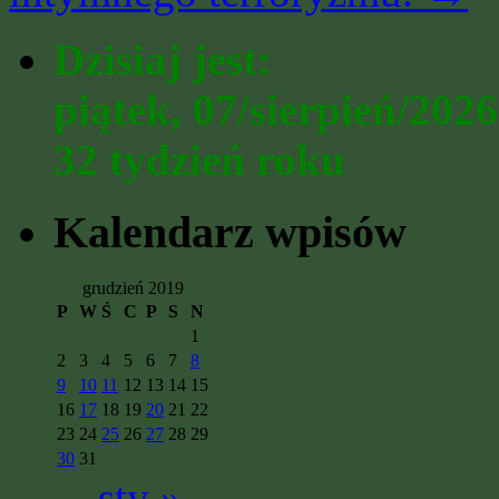
Dzisiaj jest:
piątek, 07/sierpień/2026
32 tydzień roku
Kalendarz wpisów
grudzień 2019
P
W
Ś
C
P
S
N
1
2
3
4
5
6
7
8
9
10
11
12
13
14
15
16
17
18
19
20
21
22
23
24
25
26
27
28
29
30
31
sty »