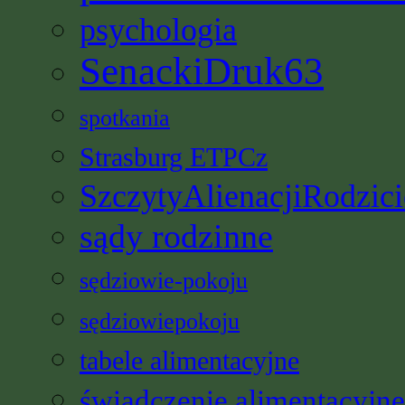
psychologia
SenackiDruk63
spotkania
Strasburg ETPCz
SzczytyAlienacjiRodzici
sądy rodzinne
sędziowie-pokoju
sędziowiepokoju
tabele alimentacyjne
świadczenie alimentacyjne