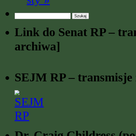
Szukaj:
Link do Senat RP – tran
archiwa]
SEJM RP – transmisje z
Dr. Craig Childress (po