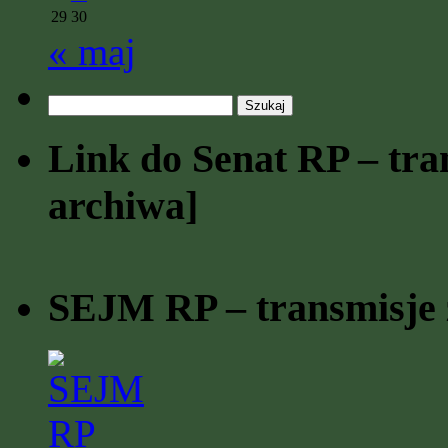
29
30
« maj
Szukaj:
Link do Senat RP – tran
archiwa]
SEJM RP – transmisje z