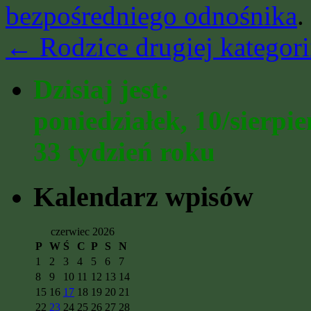
bezpośredniego odnośnika
.
←
Rodzice drugiej kategori
Dzisiaj jest:
poniedziałek, 10/sierpi
33 tydzień roku
Kalendarz wpisów
czerwiec 2026
P
W
Ś
C
P
S
N
1
2
3
4
5
6
7
8
9
10
11
12
13
14
15
16
17
18
19
20
21
22
23
24
25
26
27
28