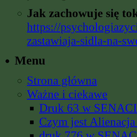
Jak zachowuje się to
https://psychologiazyc
zastawiaja-sidla-na-sw
Menu
Strona główna
Ważne i ciekawe
Druk 63 w SENACIE
Czym jest Alienacja
druk 776 w SENACI