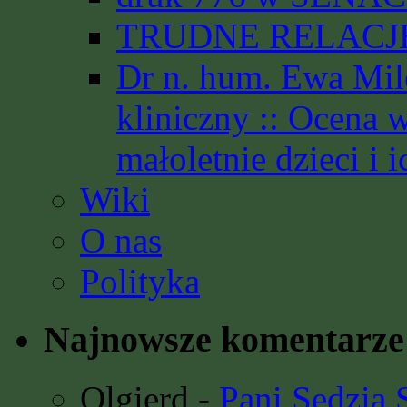
TRUDNE RELACJE 
Dr n. hum. Ewa Mil
kliniczny :: Ocena 
małoletnie dzieci i i
Wiki
O nas
Polityka
Najnowsze komentarze
Olgierd
-
Pani Sędzia