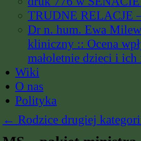
druk 776 w SENACIE 
TRUDNE RELACJE – 
Dr n. hum. Ewa Milews
kliniczny :: Ocena wp
małoletnie dzieci i ich
Wiki
O nas
Polityka
←
Rodzice drugiej kategori