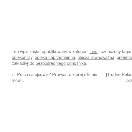
Ten wpis został opublikowany w kategorii
inne
i oznaczony taga
opiekuńczy
,
opieka naprzemienna
,
piecza równoważna
,
przemoc 
zakładkę do
bezpośredniego odnośnika
.
←
Po co są ojcowie? Prawda, o której nikt nie
[Trudne Relac
mówi…
pr