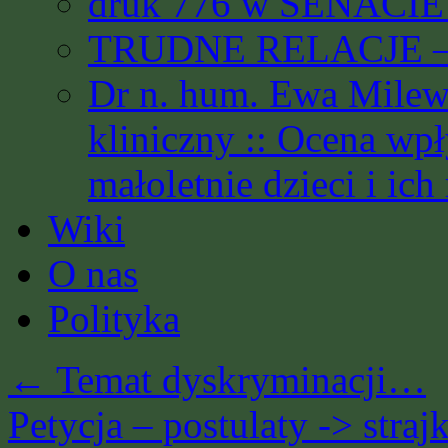
druk 776 w SENACIE 
TRUDNE RELACJE – 
Dr n. hum. Ewa Milews
kliniczny :: Ocena wp
małoletnie dzieci i ich
Wiki
O nas
Polityka
←
Temat dyskryminacji…
Petycja – postulaty -> stra