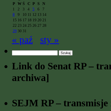
P
W
Ś
C
P
S
N
1
2
3
4
5
6
7
8
9
10
11
12
13
14
15
16
17
18
19
20
21
22
23
24
25
26
27
28
29
30
31
« paź
sty »
Szukaj:
Link do Senat RP – tran
archiwa]
SEJM RP – transmisje z