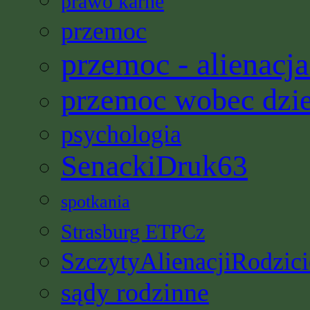
prawo karne
przemoc
przemoc - alienacja
przemoc wobec dzi
psychologia
SenackiDruk63
spotkania
Strasburg ETPCz
SzczytyAlienacjiRodzici
sądy rodzinne