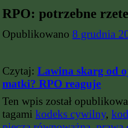
RPO: potrzebne rzete
Opublikowano
8 grudnia 2
Czytaj:
Lawina skarg od o
matki? RPO reaguje
Ten wpis został opublikow
tagami
kodeks cywilny
,
kod
piecza równoważna
,
prawa 