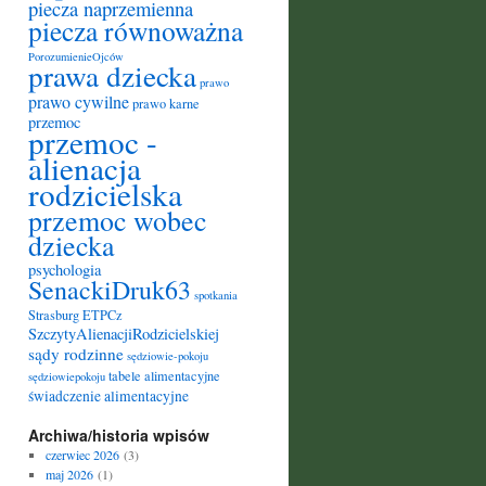
piecza naprzemienna
piecza równoważna
PorozumienieOjców
prawa dziecka
prawo
prawo cywilne
prawo karne
przemoc
przemoc -
alienacja
rodzicielska
przemoc wobec
dziecka
psychologia
SenackiDruk63
spotkania
Strasburg ETPCz
SzczytyAlienacjiRodzicielskiej
sądy rodzinne
sędziowie-pokoju
tabele alimentacyjne
sędziowiepokoju
świadczenie alimentacyjne
Archiwa/historia wpisów
czerwiec 2026
(3)
maj 2026
(1)