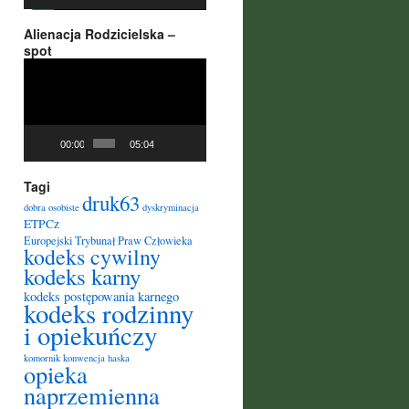
Alienacja Rodzicielska –
spot
Odtwarzacz
video
00:00
05:04
Tagi
druk63
dobra osobiste
dyskryminacja
ETPCz
Europejski Trybunał Praw Człowieka
kodeks cywilny
kodeks karny
kodeks postępowania karnego
kodeks rodzinny
i opiekuńczy
komornik
konwencja haska
opieka
naprzemienna