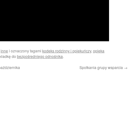
i
inne
i oznaczony tagami
kodeks rodzinny i opiekuńczy
,
opieka
akładkę do
bezpośredniego odnośnika
.
aździernika
Spotkania grupy wsparcia
→