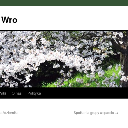
 Wro
Wiki
O nas
Polityka
aździernika
Spotkania grupy wsparcia
→