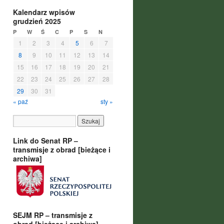
Kalendarz wpisów
grudzień 2025
P
W
Ś
C
P
S
N
1
2
3
4
5
6
7
8
9
10
11
12
13
14
15
16
17
18
19
20
21
22
23
24
25
26
27
28
29
30
31
« paź
sty »
Link do Senat RP –
transmisje z obrad [bieżące i
archiwa]
SEJM RP – transmisje z