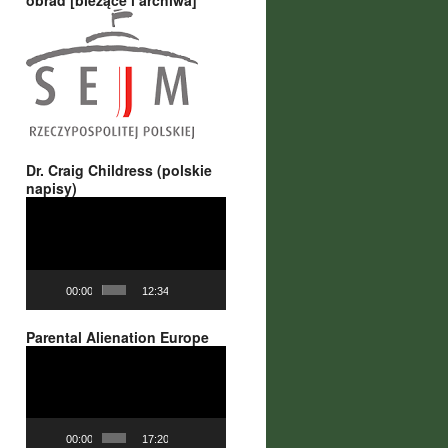
obrad [bieżące i archiwa]
Dr. Craig Childress (polskie
napisy)
Odtwarzacz
video
00:00
12:34
Parental Alienation Europe
Odtwarzacz
video
00:00
17:20