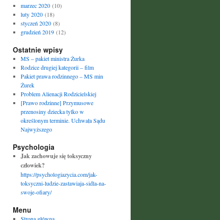
marzec 2020
(10)
luty 2020
(18)
styczeń 2020
(8)
grudzień 2019
(12)
Ostatnie wpisy
MS – pakiet ministra Żurka
Rodzice drugiej kategorii – film
Pakiet prawa rodzinnego – MS min
Żurek
Problem Alienacji Rodzicielskiej
[Prawo rodzinne] Przymusowe
przenosiny dziecka tylko w
określonym terminie. Uchwała Sądu
Najwyższego
Psychologia
Jak zachowuje się toksyczny
człowiek?
https://psychologiazycia.com/jak-
toksyczni-ludzie-zastawiaja-sidla-na-
swoje-ofiary/
Menu
Strona główna