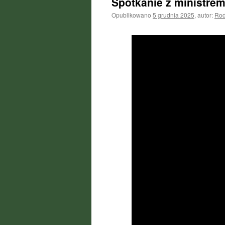
Spotkanie z ministre
Opublikowano
5 grudnia 2025
,
autor:
Rodz