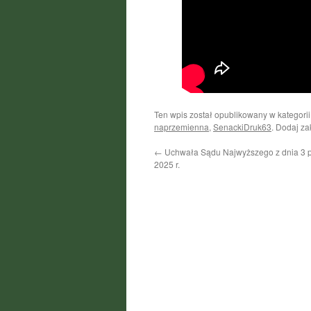
Ten wpis został opublikowany w kategori
naprzemienna
,
SenackiDruk63
. Dodaj z
←
Uchwała Sądu Najwyższego z dnia 3 p
2025 r.