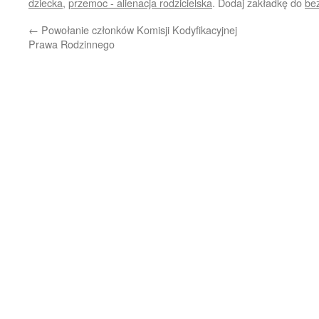
dziecka
,
przemoc - alienacja rodzicielska
. Dodaj zakładkę do
be
←
Powołanie członków Komisji Kodyfikacyjnej
Prawa Rodzinnego