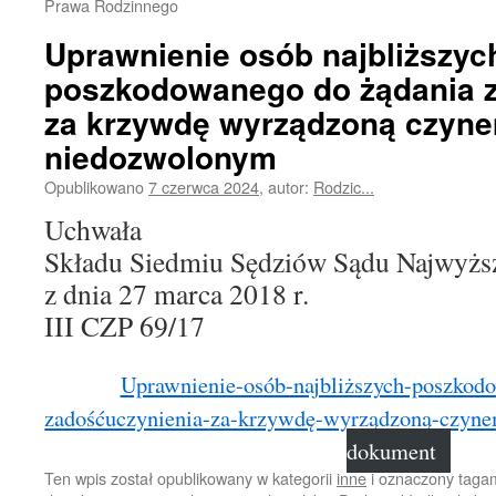
Prawa Rodzinnego
Uprawnienie osób najbliższyc
poszkodowanego do żądania 
za krzywdę wyrządzoną czyn
niedozwolonym
Opublikowano
7 czerwca 2024
,
autor:
Rodzic...
Uchwała
Składu Siedmiu Sędziów Sądu Najwyżs
z dnia 27 marca 2018 r.
III CZP 69/17
Uprawnienie-osób-najbliższych-poszkod
zadośćuczynienia-za-krzywdę-wyrządzoną-czyn
dokument
Ten wpis został opublikowany w kategorii
inne
i oznaczony taga