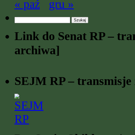
« paź
gru »
Szukaj:
Link do Senat RP – tran
archiwa]
SEJM RP – transmisje z