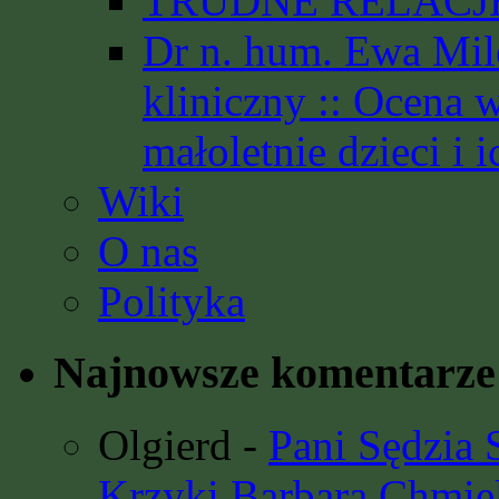
TRUDNE RELACJE 
Dr n. hum. Ewa Mil
kliniczny :: Ocena 
małoletnie dzieci i i
Wiki
O nas
Polityka
Najnowsze komentarze
Olgierd
-
Pani Sędzia
Krzyki Barbara Chmie