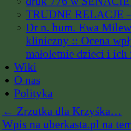
druk 776 w SENACIE 
TRUDNE RELACJE – 
Dr n. hum. Ewa Milews
kliniczny :: Ocena wp
małoletnie dzieci i ich
Wiki
O nas
Polityka
←
Zrzutka dla Krzyśka…
Wpis na uberkasta.pl na t