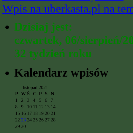
Wpis na uberkasta.pl na t
Dzisiaj jest:
czwartek, 06/sierpień/2
32 tydzień roku
Kalendarz wpisów
listopad 2021
P
W
Ś
C
P
S
N
1
2
3
4
5
6
7
8
9
10
11
12
13
14
15
16
17
18
19
20
21
22
23
24
25
26
27
28
29
30