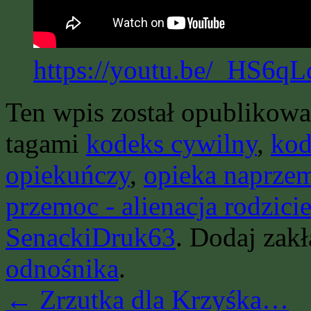
https://youtu.be/_HS6qL
Ten wpis został opublikow
tagami
kodeks cywilny
,
kod
opiekuńczy
,
opieka naprze
przemoc - alienacja rodzici
SenackiDruk63
. Dodaj zak
odnośnika
.
←
Zrzutka dla Krzyśka…