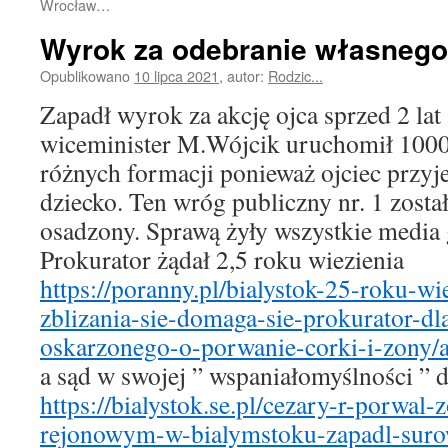
Wrocław…
Wyrok za odebranie własnego 
Opublikowano
10 lipca 2021
,
autor:
Rodzic...
Zapadł wyrok za akcję ojca sprzed 2 lat 
wiceminister M.Wójcik uruchomił 1000
różnych formacji ponieważ ojciec przyje
dziecko. Ten wróg publiczny nr. 1 zosta
osadzony. Sprawą żyły wszystkie media 
Prokurator żądał 2,5 roku wiezienia
https://poranny.pl/bialystok-25-roku-wi
zblizania-sie-domaga-sie-prokurator-dl
oskarzonego-o-porwanie-corki-i-zony/
a sąd w swojej ” wspaniałomyślności ” 
https://bialystok.se.pl/cezary-r-porwal-
rejonowym-w-bialymstoku-zapadl-su