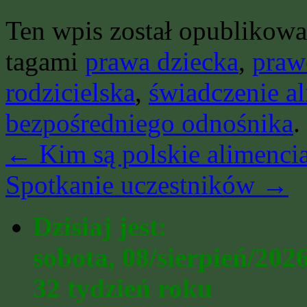
Ten wpis został opublikow
tagami
prawa dziecka
,
praw
rodzicielska
,
świadczenie a
bezpośredniego odnośnika
.
←
Kim są polskie alimenci
Spotkanie uczestników
→
Dzisiaj jest:
sobota, 08/sierpień/202
32 tydzień roku