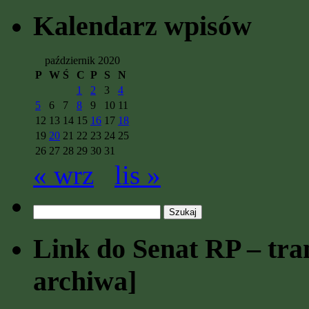
Kalendarz wpisów
październik 2020
P
W
Ś
C
P
S
N
1
2
3
4
5
6
7
8
9
10
11
12
13
14
15
16
17
18
19
20
21
22
23
24
25
26
27
28
29
30
31
« wrz
lis »
Szukaj:
Link do Senat RP – tran
archiwa]