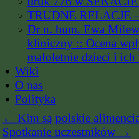
druk 776 w SENACIE 
TRUDNE RELACJE – 
Dr n. hum. Ewa Milews
kliniczny :: Ocena wp
małoletnie dzieci i ich
Wiki
O nas
Polityka
←
Kim są polskie alimenci
Spotkanie uczestników
→