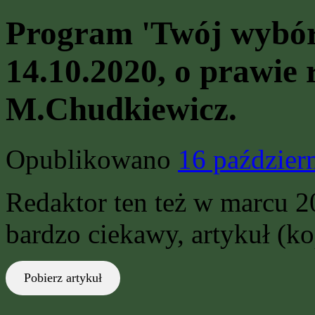
Program 'Twój wybór
14.10.2020, o prawie
M.Chudkiewicz.
Opublikowano
16 paździer
Redaktor ten też w marcu 2
bardzo ciekawy, artykuł (ko
Pobierz artykuł