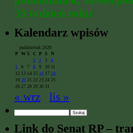
33 tydzień roku
Kalendarz wpisów
październik 2020
P
W
Ś
C
P
S
N
1
2
3
4
5
6
7
8
9
10
11
12
13
14
15
16
17
18
19
20
21
22
23
24
25
26
27
28
29
30
31
« wrz
lis »
Szukaj:
Link do Senat RP – tran