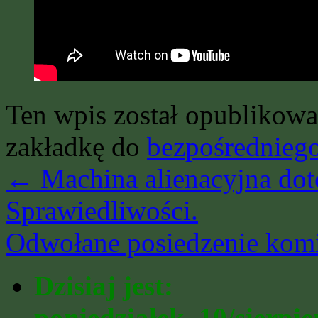
Ten wpis został opublikow
zakładkę do
bezpośrednieg
←
Machina alienacyjna dot
Sprawiedliwości.
Odwołane posiedzenie komi
Dzisiaj jest:
poniedziałek, 10/sierpi