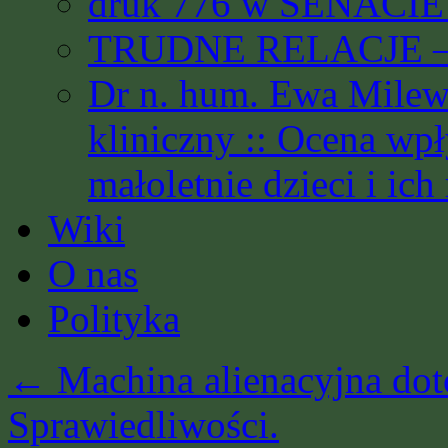
druk 776 w SENACIE 
TRUDNE RELACJE – 
Dr n. hum. Ewa Milews
kliniczny :: Ocena wp
małoletnie dzieci i ich
Wiki
O nas
Polityka
←
Machina alienacyjna dot
Sprawiedliwości.