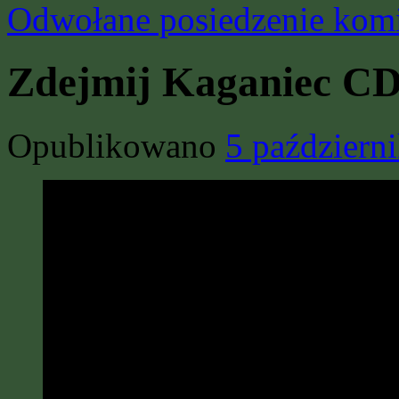
Odwołane posiedzenie komi
Zdejmij Kaganiec C
Opublikowano
5 październ