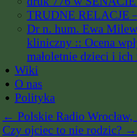
druk 776 w SENACIE 
TRUDNE RELACJE – 
Dr n. hum. Ewa Milews
kliniczny :: Ocena wp
małoletnie dzieci i ich
Wiki
O nas
Polityka
←
Polskie Radio Wrocław, 
Czy ojciec to nie rodzic?
→