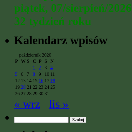
piątek, 07/sierpień/2026
32 tydzień roku
Kalendarz wpisów
październik 2020
P
W
Ś
C
P
S
N
1
2
3
4
5
6
7
8
9
10
11
12
13
14
15
16
17
18
19
20
21
22
23
24
25
26
27
28
29
30
31
« wrz
lis »
Szukaj: