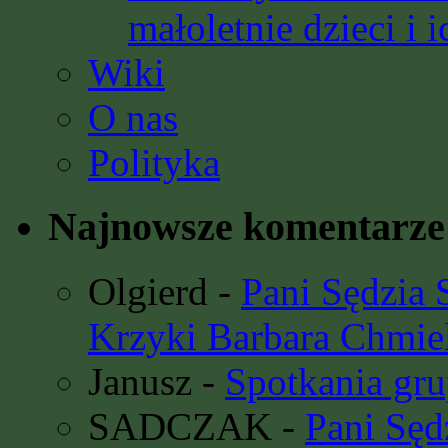
małoletnie dzieci i i
Wiki
O nas
Polityka
Najnowsze komentarze
Olgierd
-
Pani Sędzia
Krzyki Barbara Chmie
Janusz
-
Spotkania gru
SADCZAK
-
Pani Sę