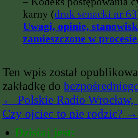
– Kodeks postępowania c
karny (
druk senacki nr 63
Uwagi, opinie, stanowis
zamieszczone w procesie
Ten wpis został opublikow
zakładkę do
bezpośrednieg
←
Polskie Radio Wrocław, 
Czy ojciec to nie rodzic?
→
Dzisiaj jest: