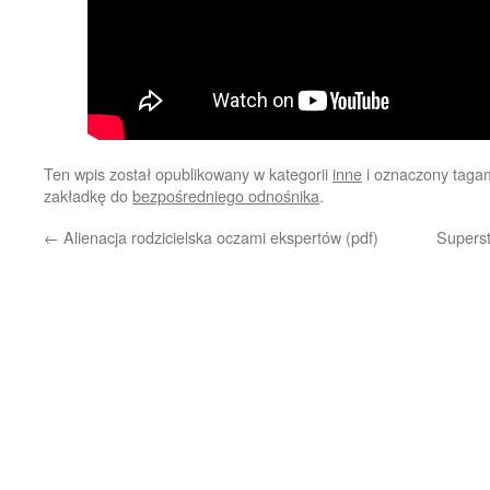
Ten wpis został opublikowany w kategorii
inne
i oznaczony taga
zakładkę do
bezpośredniego odnośnika
.
←
Alienacja rodzicielska oczami ekspertów (pdf)
Superst