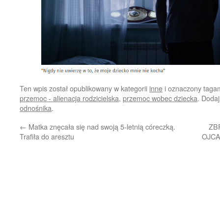
Ten wpis został opublikowany w kategorii
inne
i oznaczony taga
przemoc - alienacja rodzicielska
,
przemoc wobec dziecka
. Doda
odnośnika
.
←
Matka znęcała się nad swoją 5-letnią córeczką.
ZB
Trafiła do aresztu
OJCA