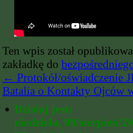
Ten wpis został opublikow
zakładkę do
bezpośrednieg
←
Protokół/oświadczenie JE
Batalia o Kontakty Ojców 
Dzisiaj jest:
niedziela, 09/sierpień/2