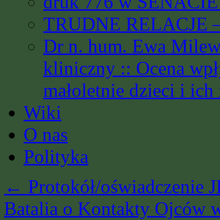
druk 776 w SENACIE 
TRUDNE RELACJE – 
Dr n. hum. Ewa Milews
kliniczny :: Ocena wp
małoletnie dzieci i ich
Wiki
O nas
Polityka
←
Protokół/oświadczenie JE
Batalia o Kontakty Ojców 