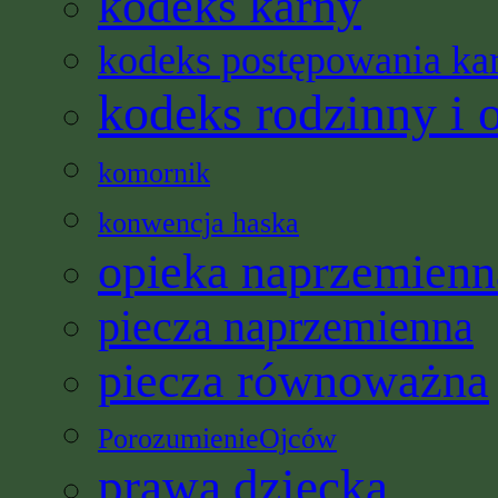
kodeks karny
kodeks postępowania ka
kodeks rodzinny i 
komornik
konwencja haska
opieka naprzemienn
piecza naprzemienna
piecza równoważna
PorozumienieOjców
prawa dziecka