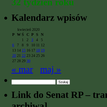
32 tydzień roku
Kalendarz wpisów
kwiecień 2020
P
W
Ś
C
P
S
N
1
2
3
4
5
6
7
8
9
10
11
12
13
14
15
16
17
18
19
20
21
22
23
24
25
26
27
28
29
30
« mar
maj »
Szukaj:
Link do Senat RP – tran
archiwa]